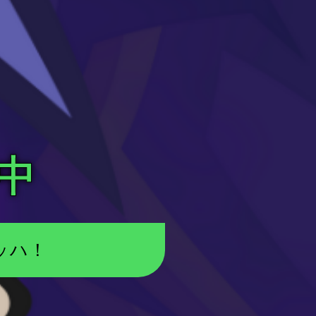
中
ッハ！