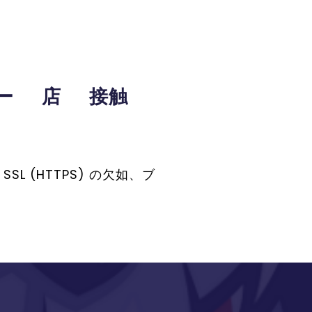
ー
店
接触
 (HTTPS) の欠如、ブ