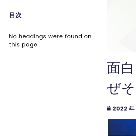
目次
No headings were found on
this page.
面白
ぜそ
2022 年 