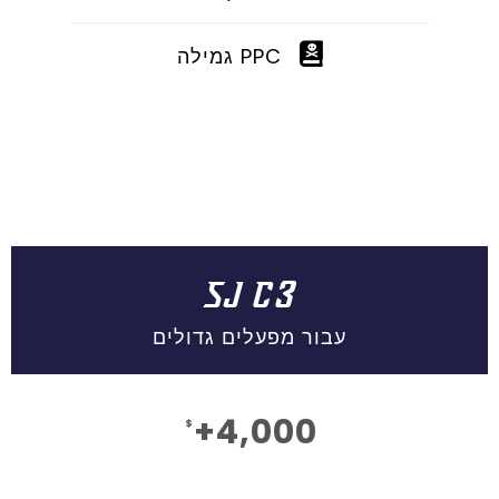
PPC גמילה
SJ C3
עבור מפעלים גדולים
4,000+
$
חוֹדֶשׁ