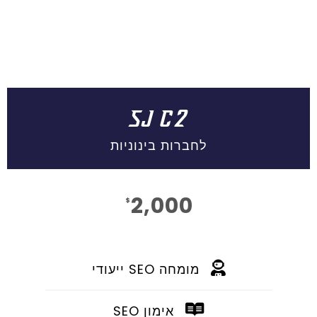
SJ C2
לחברות בינוניות
2,000
$
חוֹדֶשׁ
מומחה SEO ייעודי
אימון SEO