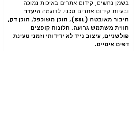
בשמן נחשים, קידום אתרים באיכות נמוכה
ובעיות קידום אתרים טכני. לדוגמה
היעדר
חיבור מאובטח (SSL), תוכן משוכפל, תוכן דק,
חווית משתמש גרועה, חלונות קופצים
פולשניים, עיצוב נייד לא ידידותי וזמני טעינת
דפים איטיים.
האם אני יכול לעשות קידום אתרים בעצמי?
כמה זמן לוקח לראות תוצאות?
מה לא כדאי לעשות בקידום אתרים?
האם ל-SEO יש עתיד?
מדוע יצירת בלוג כל כך חשובה?